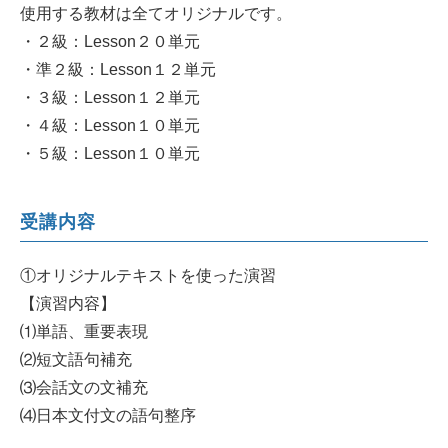
使用する教材は全てオリジナルです。
・２級：Lesson２０単元
・準２級：Lesson１２単元
・３級：Lesson１２単元
・４級：Lesson１０単元
・５級：Lesson１０単元
受講内容
①オリジナルテキストを使った演習
【演習内容】
⑴単語、重要表現
⑵短文語句補充
⑶会話文の文補充
⑷日本文付文の語句整序